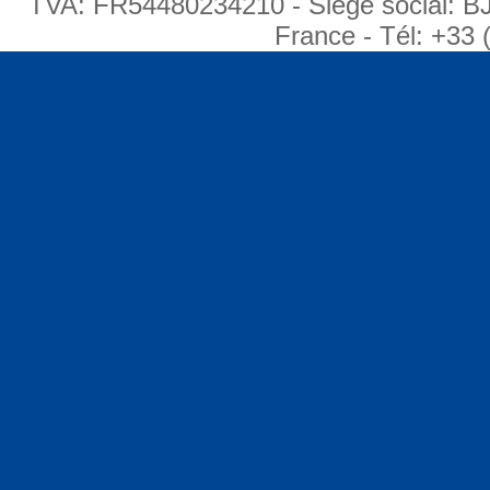
TVA: FR54480234210 - Siège social: B
France - Tél: +33 