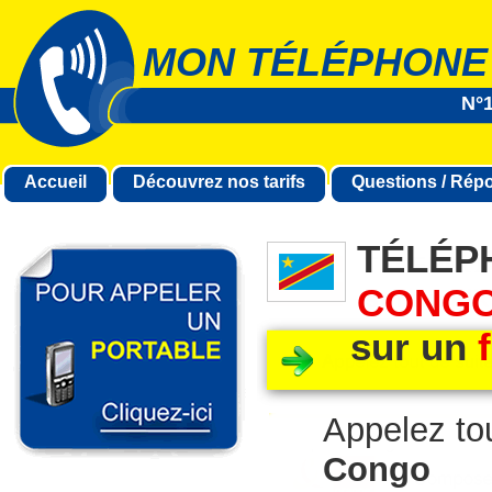
MON TÉLÉPHONE
N°1
Accueil
Découvrez nos tarifs
Questions / Rép
TÉLÉP
CONG
sur un
Appelez to
Congo