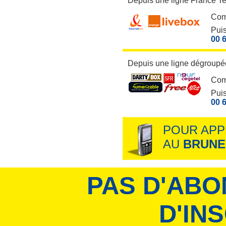
Depuis une ligne France T
Com
Puis
00 6
Depuis une ligne dégroupée
Com
Puis
00 6
POUR APP
AU
BRUNE
PAS D'ABO
D'IN