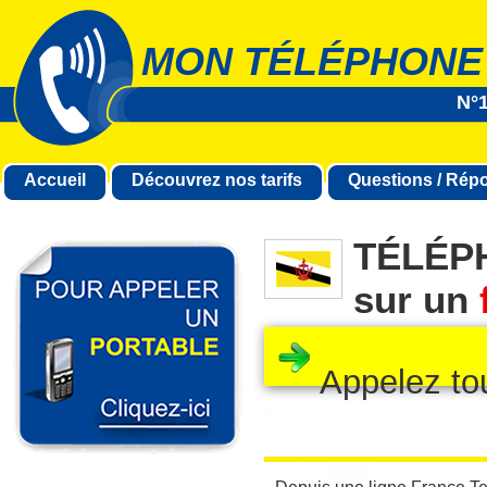
MON TÉLÉPHONE
N°1
Accueil
Découvrez nos tarifs
Questions / Rép
TÉLÉP
sur un
Appelez to