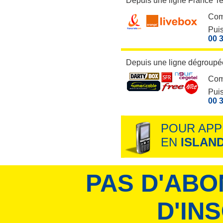
Depuis une ligne France T
Com
Puis
00 3
Depuis une ligne dégroupée
Com
Puis
00 3
POUR APP
EN
ISLAN
PAS D'ABO
D'IN