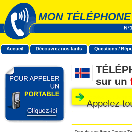
MON TÉLÉPHONE
N°1
Accueil
Découvrez nos tarifs
Questions / Rép
TÉLÉP
sur un
Appelez to