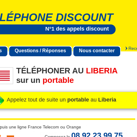
LÉPHONE DISCOUNT
N°1 des appels discount
Rece
s
Questions / Réponses
Nous contacter
TÉLÉPHONER AU
LIBERIA
sur un
portable
Appelez tout de suite un
portable
au
Liberia
puis une ligne France Telecom ou Orange
08 92 23 99 75
Composez le