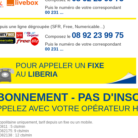
Puis le numéro de votre correspondant
00 231 ...
puis une ligne dégroupée (SFR, Free, Numericable...)
08 92 23 99 75
Composez le
Puis le numéro de votre correspondant
00 231 ...
POUR APPELER UN
FIXE
AU
LIBERIA
BONNEMENT - PAS D'INS
PPELEZ AVEC VOTRE OPÉRATEUR H
politaine uniquement, tarif depuis un fixe ou un mobile.
811 : 5 cts/min
82175: 9 cts/min
82138 : 12 cts/min