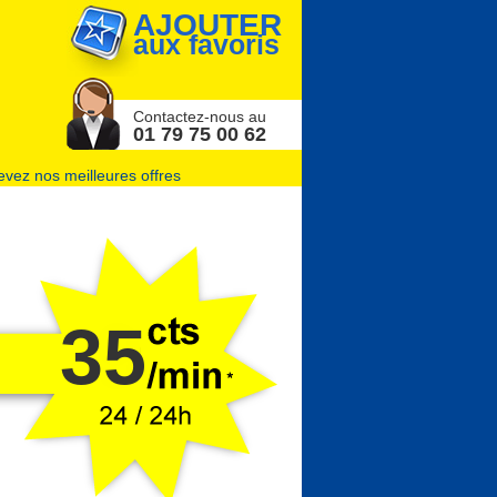
AJOUTER
aux favoris
Contactez-nous au
01 79 75 00 62
vez nos meilleures offres
35