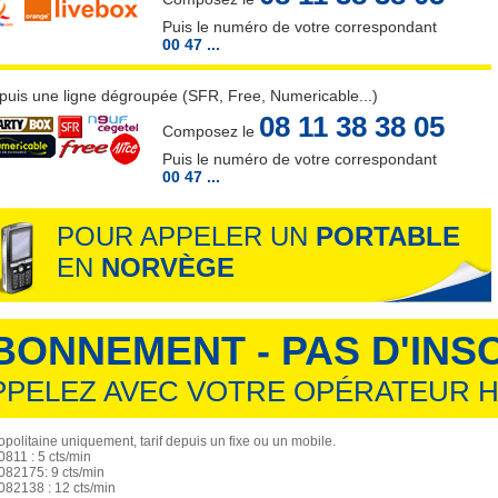
Puis le numéro de votre correspondant
00 47 ...
puis une ligne dégroupée (SFR, Free, Numericable...)
08 11 38 38 05
Composez le
Puis le numéro de votre correspondant
00 47 ...
POUR APPELER UN
PORTABLE
EN
NORVÈGE
BONNEMENT - PAS D'INS
PPELEZ AVEC VOTRE OPÉRATEUR H
politaine uniquement, tarif depuis un fixe ou un mobile.
811 : 5 cts/min
82175: 9 cts/min
82138 : 12 cts/min