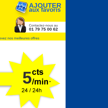
AJOUTER
aux favoris
Contactez-nous au
01 79 75 00 62
vez nos meilleures offres
5