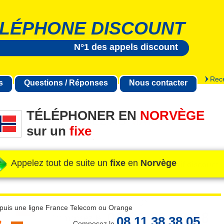
LÉPHONE DISCOUNT
N°1 des appels discount
Rece
s
Questions / Réponses
Nous contacter
TÉLÉPHONER EN
NORVÈGE
sur un
fixe
Appelez tout de suite un
fixe
en
Norvège
puis une ligne France Telecom ou Orange
08 11 38 38 05
Composez le