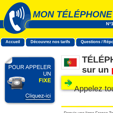
MON TÉLÉPHONE
N°1
Accueil
Découvrez nos tarifs
Questions / Rép
TÉLÉP
sur un
Appelez to