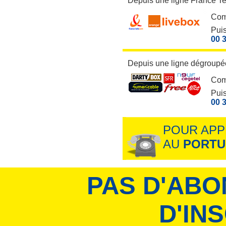
Depuis une ligne France T
Com
Puis
00 3
Depuis une ligne dégroupée
Com
Puis
00 3
POUR APP
AU
PORTU
PAS D'ABO
D'IN