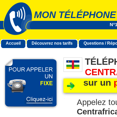
MON TÉLÉPHONE
N°1
Accueil
Découvrez nos tarifs
Questions / Rép
TÉLÉP
CENTR
sur un
Appelez to
Centrafric