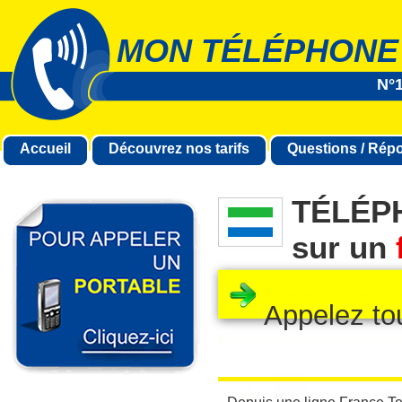
MON TÉLÉPHONE
N°1
Accueil
Découvrez nos tarifs
Questions / Rép
TÉLÉP
sur un
Appelez to