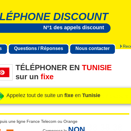
LÉPHONE DISCOUNT
N°1 des appels discount
Rece
s
Questions / Réponses
Nous contacter
TÉLÉPHONER EN
TUNISIE
sur un
fixe
Appelez tout de suite un
fixe
en
Tunisie
puis une ligne France Telecom ou Orange
NON
Composez le