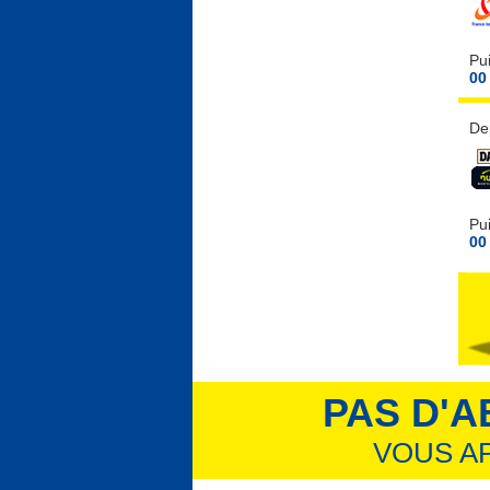
Pu
00 
De
Pu
00 
PAS D'A
VOUS A