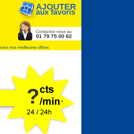
AJOUTER
aux favoris
Contactez-nous au
01 79 75 00 62
vez nos meilleures offres
?