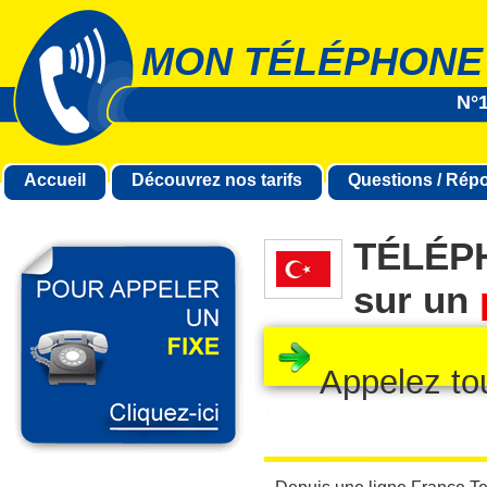
MON TÉLÉPHONE
N°1
Accueil
Découvrez nos tarifs
Questions / Rép
TÉLÉP
sur un
Appelez to