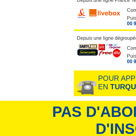
Depuis une ligne France T
Com
Puis
00 9
Depuis une ligne dégroupée
Com
Puis
00 9
POUR APP
EN
TURQU
PAS D'ABO
D'IN