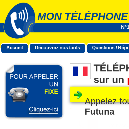
MON TÉLÉPHONE
N°1
Accueil
Découvrez nos tarifs
Questions / Rép
TÉLÉP
sur un
Appelez to
Futuna