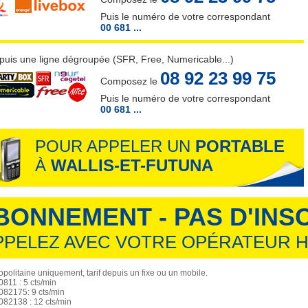
Puis le numéro de votre correspondant
00 681 ...
puis une ligne dégroupée (SFR, Free, Numericable...)
08 92 23 99 75
Composez le
Puis le numéro de votre correspondant
00 681 ...
POUR APPELER UN
PORTABLE
À
WALLIS-ET-FUTUNA
BONNEMENT - PAS D'INS
PPELEZ AVEC VOTRE OPÉRATEUR H
politaine uniquement, tarif depuis un fixe ou un mobile.
811 : 5 cts/min
82175: 9 cts/min
82138 : 12 cts/min