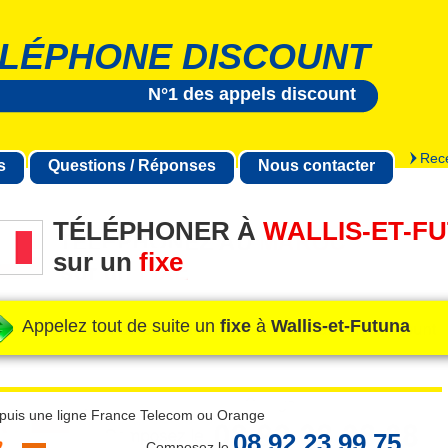
LÉPHONE DISCOUNT
N°1 des appels discount
Rece
s
Questions / Réponses
Nous contacter
TÉLÉPHONER À
WALLIS-ET-F
sur un
fixe
Appelez tout de suite un
fixe
à
Wallis-et-Futuna
puis une ligne France Telecom ou Orange
08 92 23 99 75
Composez le